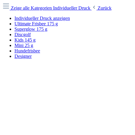
Zeige alle Kategorien
Individueller Druck
Zurück
Individueller Druck anzeigen
Ultimate Frisbee 175 g
Superglow 175 g
Discgolf
Kids 145 g
Mini 25 g
Hundefrisbee
Designer