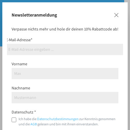
Newsletteranmeldung
Verpasse nichts mehr und hole dir deinen 10% Rabattcode ab!
E-Mail-Adresse*
18.12.25
Frisbee selbst gestalten: der Online-
Vorname
Designer von Frisbeeshop
Nachname
Gestalte deine Frisbee! Intuitiv,
präzise und in Echtzeit
Datenschutz *
Mit unserem Frisbee Designer wird
Ich habe die
Datenschutzbestimmungen
zur Kenntnis genommen
Individualisierung so einfach wie nie. In wenigen
und die
AGB
gelesen und bin mit ihnen einverstanden.