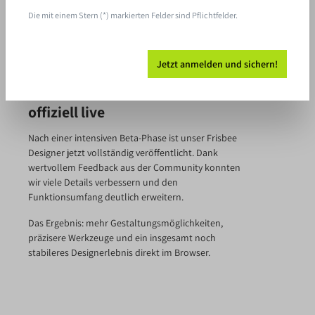
Schritten kannst du dein eigenes Frisbee gestalten:
direkt im Browser, ohne Software-Installation und
Die mit einem Stern (*) markierten Felder sind Pflichtfelder.
mit sofortiger Vorschau.
Jetzt anmelden und sichern!
Der Frisbee Designer ist jetzt
offiziell live
Nach einer intensiven Beta-Phase ist unser Frisbee
Designer jetzt vollständig veröffentlicht. Dank
wertvollem Feedback aus der Community konnten
wir viele Details verbessern und den
Funktionsumfang deutlich erweitern.
Das Ergebnis: mehr Gestaltungsmöglichkeiten,
präzisere Werkzeuge und ein insgesamt noch
stabileres Designerlebnis direkt im Browser.