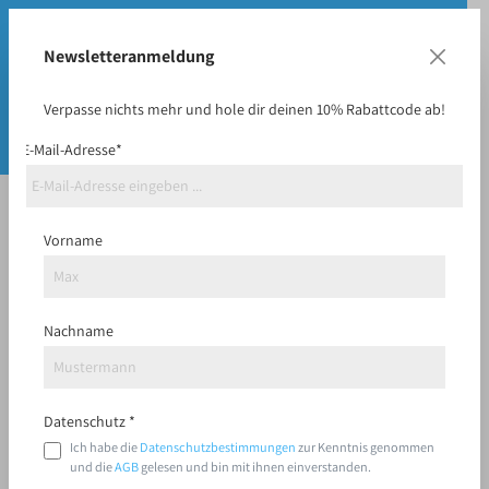
Newsletteranmeldung
Verpasse nichts mehr und hole dir deinen 10% Rabattcode ab!
E-Mail-Adresse*
Vorname
So funktioniert Ihre
Nachname
Bestellung
In nur 3 einfachen Schritten zu Ihrer neuen
Datenschutz *
Frisbee
Ich habe die
Datenschutzbestimmungen
zur Kenntnis genommen
und die
AGB
gelesen und bin mit ihnen einverstanden.