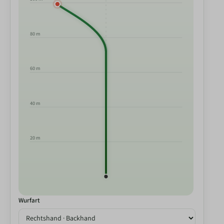
80 m
60 m
40 m
20 m
Wurfart