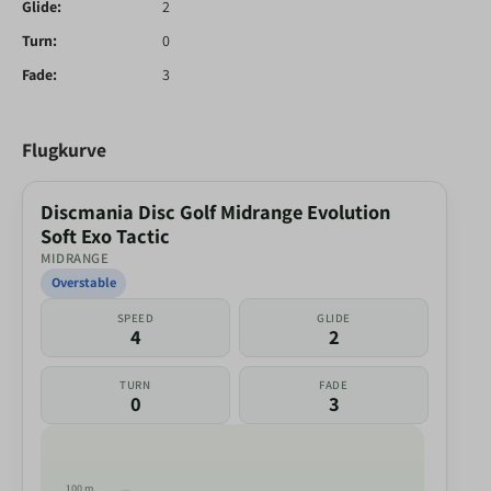
Glide:
2
Turn:
0
Fade:
3
Flugkurve
Discmania Disc Golf Midrange Evolution
Soft Exo Tactic
MIDRANGE
Overstable
SPEED
GLIDE
4
2
TURN
FADE
0
3
100 m