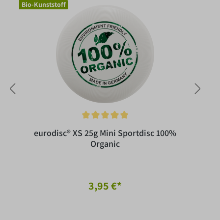
Bio-Kunststoff
Bio-
eurodisc® XS 25g Mini Sportdisc 100%
Organic
3,95 €*