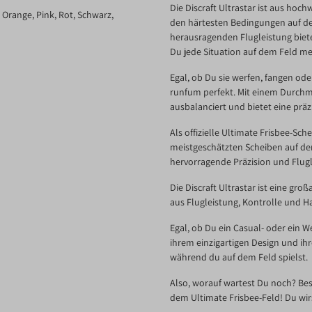
Die Discraft Ultrastar ist aus hoch
, Orange
, Pink
, Rot
, Schwarz
,
den härtesten Bedingungen auf dem
herausragenden Flugleistung bietet
Du jede Situation auf dem Feld me
Egal, ob Du sie werfen, fangen ode
runfum perfekt. Mit einem Durchme
ausbalanciert und bietet eine präz
Als offizielle Ultimate Frisbee-Sch
meistgeschätzten Scheiben auf dem 
hervorragende Präzision und Flugl
Die Discraft Ultrastar ist eine gro
aus Flugleistung, Kontrolle und Ha
Egal, ob Du ein Casual- oder ein We
ihrem einzigartigen Design und ihr
während du auf dem Feld spielst.
Also, worauf wartest Du noch? Best
dem Ultimate Frisbee-Feld! Du wir