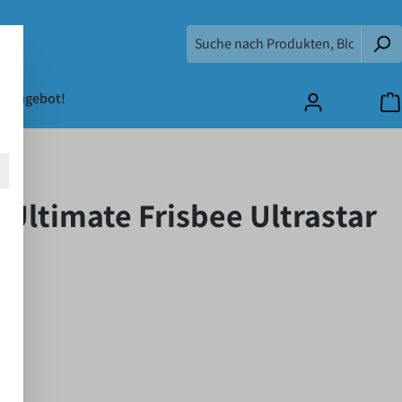
m Angebot!
 Ultimate Frisbee Ultrastar
sten