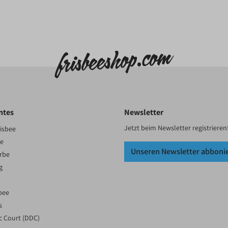
ntes
Newsletter
Jetzt beim Newsletter registrieren
risbee
te
Unseren Newsletter abboni
örbe
g
bee
s
c Court (DDC)