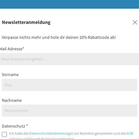
Newsletteranmeldung
Kids
Pakete & individueller Druck
Frisbee-Must-Have
I
Verpasse nichts mehr und hole dir deinen 10% Rabattcode ab!
Mail-Adresse*
Discraft 175g
Vorname
Kobaltblau
Nachname
Tipp
23,95 €
Preise inkl. MwSt. zzgl. Versandko
Datenschutz *
Ich habe die
Datenschutzbestimmungen
zur Kenntnis genommen und die
AGB
gelesen und bin mit ihnen einverstanden.