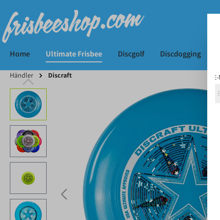
Home
Ultimate Frisbee
Discgolf
Discdogging
Händler
Discraft
E-