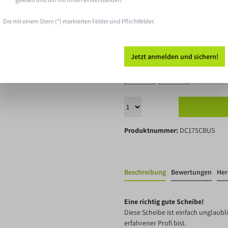
36 Bewertungen
Die mit einem Stern (*) markierten Felder sind Pflichtfelder.
Sofort verfügbar, Lieferzeit: 1-3
Jetzt anmelden und sichern!
Farbe
Gelb
Grün
Hellblau
Produktnummer:
DC175CBUS
Beschreibung
Bewertungen
Her
Eine richtig gute Scheibe!
Diese Scheibe ist einfach unglaubl
erfahrener Profi bist.